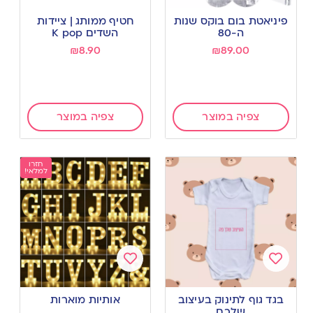
Add
Add
to
to
פיניאטת בום בוקס שנות
חטיף ממותג | ציידות
wishlist
wishlist
ה-80
השדים K pop
₪
8.90
₪
89.00
צפיה במוצר
צפיה במוצר
חזרו
למלאי!
Add
Add
to
to
בגד גוף לתינוק בעיצוב
אותיות מוארות
wishlist
wishlist
שלכם