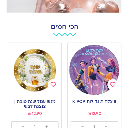
הכי חמים
Add
Add
to
to
8 צלחות גדולות K POP
מגש עגול שנה טובה |
wishlist
wishlist
צנצנת דבש
₪
12.90
₪
12.90
-
+
-
+