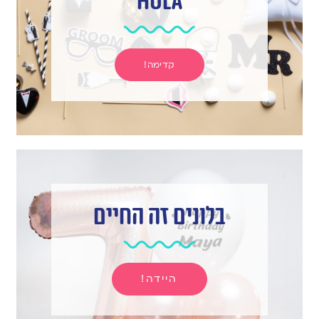
hula
קדימה!
בלונים זה החיים
היידה!