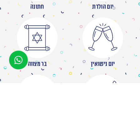
יום הולדת
חתונה
יום נישואין
בר מצווה
מסיבת רווקות
ברית/ה