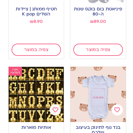
Add
Add
to
to
פיניאטת בום בוקס שנות
חטיף ממותג | ציידות
wishlist
wishlist
ה-80
השדים K pop
₪
8.90
₪
89.00
צפיה במוצר
צפיה במוצר
חזרו
למלאי!
Add
Add
to
to
בגד גוף לתינוק בעיצוב
אותיות מוארות
wishlist
wishlist
שלכם