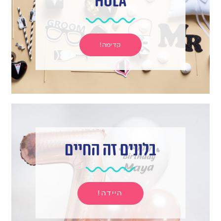
hula
קדימה!
בלונים זה החיים
היידה!