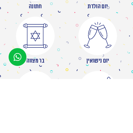
יום הולדת
חתונה
יום נישואין
בר מצווה
מסיבת רווקות
ברית/ה