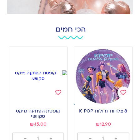
הכי חמים
Add
Add
to
to
8 צלחות גדולות K POP
קופסת הפתעה מיקס
wishlist
wishlist
סקוושי
₪
45.00
₪
12.90
-
+
-
+