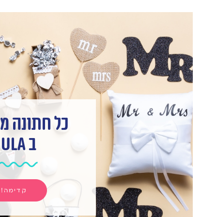
כל חתונה מ
ב hula
קדימה!