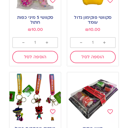
Add
Add
to
to
סקוושי פוקימון גדול
סקוושי 5 מיני כפות
wishlist
wishlist
עומד
חתול
₪
10.00
₪
10.00
-
+
-
+
הוספה לסל
הוספה לסל
Add
Add
to
to