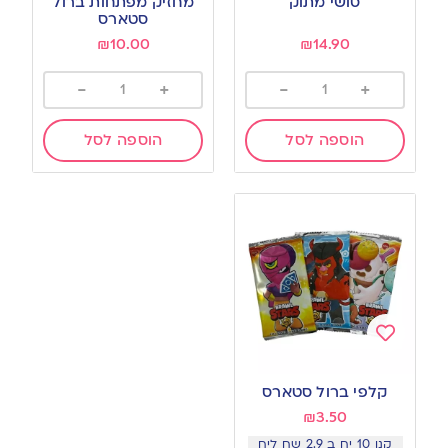
סושי מתוק
מחזיק מפתחות ברול
wishlist
wishlist
סטארס
₪
10.00
₪
14.90
-
+
-
+
הוספה לסל
הוספה לסל
Add
to
קלפי ברול סטארס
wishlist
₪
3.50
קנו 10 יח ב 2.9 שח ליח